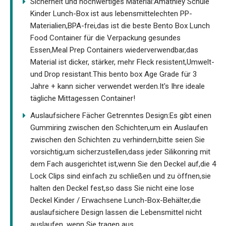
Sicherheit und hochwertiges Material:Amathley Schule
Kinder Lunch-Box ist aus lebensmittelechten PP-
Materialien,BPA-frei,das ist die beste Bento Box Lunch
Food Container für die Verpackung gesundes
Essen,Meal Prep Containers wiederverwendbar,das
Material ist dicker, stärker, mehr Fleck resistent,Umwelt-
und Drop resistant.This bento box Age Grade für 3
Jahre + kann sicher verwendet werden.It's Ihre ideale
tägliche Mittagessen Container!
Auslaufsichere Fächer Getrenntes Design:Es gibt einen
Gummiring zwischen den Schichten,um ein Auslaufen
zwischen den Schichten zu verhindern,bitte seien Sie
vorsichtig,um sicherzustellen,dass jeder Silikonring mit
dem Fach ausgerichtet ist,wenn Sie den Deckel auf,die 4
Lock Clips sind einfach zu schließen und zu öffnen,sie
halten den Deckel fest,so dass Sie nicht eine lose
Deckel Kinder / Erwachsene Lunch-Box-Behälter,die
auslaufsichere Design lassen die Lebensmittel nicht
auslaufen, wenn Sie tragen aus.